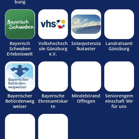
bung
Bayerisch
Volkshochsch
Solarpotenzia
Landratsamt
Schwaben
ule Günzburg
lkataster
Günzburg
Erlebniswelt
e.V.
Bayerischer
Bayerische
Mindelstrand
Seniorengem
Behördenweg
Ehrenamtskar
Offingen
einschaft Wir
weiser
te
für uns