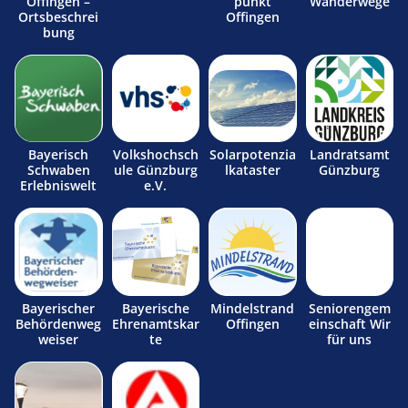
Offingen –
punkt
Wanderwege
Ortsbeschrei
Offingen
bung
Bayerisch
Volkshochsch
Solarpotenzia
Landratsamt
Schwaben
ule Günzburg
lkataster
Günzburg
Erlebniswelt
e.V.
Bayerischer
Bayerische
Mindelstrand
Seniorengem
Behördenweg
Ehrenamtskar
Offingen
einschaft Wir
weiser
te
für uns