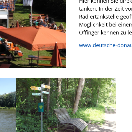
Hier können Sie dire
tanken. In der Zeit vo
Radlertankstelle geöf
Möglichkeit bei eine
Offinger kennen zu le
www.deutsche-donau