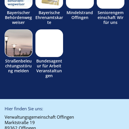
Bayerischer
Bayerische
Mindelstrand
Seniorengem
Behördenweg
Ehrenamtskar
Offingen
einschaft Wir
weiser
te
für uns
Straßenbeleu
Bundesagent
chtungsstöru
ur für Arbeit
ng melden
Veranstaltun
gen
Hier finden Sie uns:
Verwaltungsgemeinschaft Offingen
Marktstraße 19
89362 Offingen