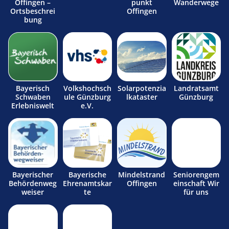
Offingen –
punkt
Wanderwege
Ortsbeschrei
Offingen
bung
Bayerisch
Volkshochsch
Solarpotenzia
Landratsamt
Schwaben
ule Günzburg
lkataster
Günzburg
Erlebniswelt
e.V.
Bayerischer
Bayerische
Mindelstrand
Seniorengem
Behördenweg
Ehrenamtskar
Offingen
einschaft Wir
weiser
te
für uns