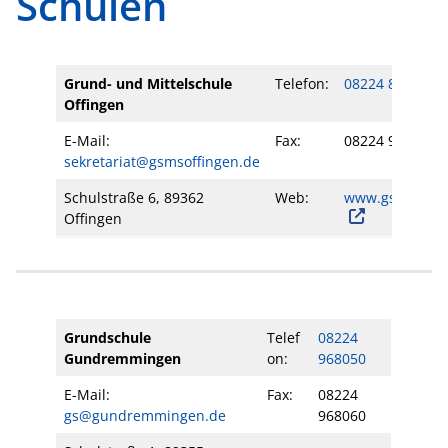
Schulen
Grund- und Mittelschule
Telefon:
08224 801937
Offingen
E-Mail:
Fax:
08224 90127
sekretariat@gsmsoffingen.de
Schulstraße 6, 89362
Web:
www.gsmsoffin
Offingen
Grundschule
Telef
08224
Gundremmingen
on:
968050
E-Mail:
Fax:
08224
gs@gundremmingen.de
968060