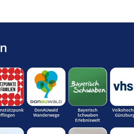
en
enstützpunk
DonAUwald
Bayerisch
Volkshoch
Offingen
Wanderwege
Schwaben
Günzburg
Erlebniswelt