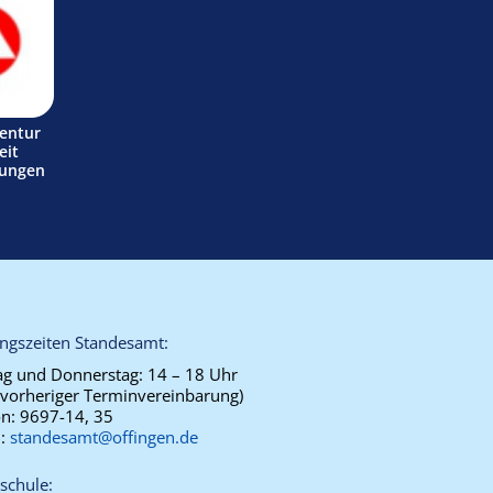
entur
eit
tungen
ngszeiten Standesamt:
g und Donnerstag:
14 – 18 Uhr
 vorheriger Terminvereinbarung)
on:
9697-14, 35
l:
standesamt@offingen.de
schule: