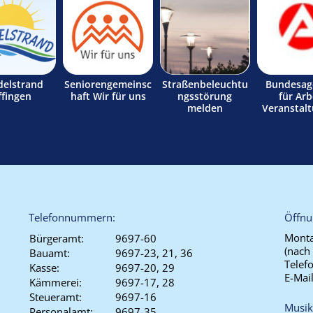
delstrand
Seniorengemeinsc
Straßenbeleuchtu
Bundesag
ffingen
haft Wir für uns
ngsstörung
für Arb
melden
Veranstal
Telefonnummern:
Öffnu
Monta
Bürgeramt:
9697-60
(nach
Bauamt:
9697-23, 21, 36
Telef
Kasse:
9697-20, 29
E-Mai
Kämmerei:
9697-17, 28
Steueramt:
9697-16
Musik
Personalamt:
9697-35