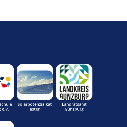
schule
Solarpotenzialkat
Landratsamt
 e.V.
aster
Günzburg