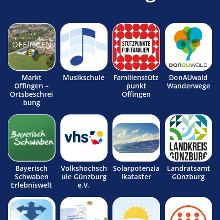
Markt
Musikschule
Familienstütz
DonAUwald
Offingen –
punkt
Wanderwege
Ortsbeschrei
Offingen
bung
Bayerisch
Volkshochsch
Solarpotenzia
Landratsamt
Schwaben
ule Günzburg
lkataster
Günzburg
Erlebniswelt
e.V.