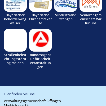
Bayerischer
Bayerische
Mindelstrand
Seniorengem
Behördenweg
Ehrenamtskar
Offingen
einschaft Wir
weiser
te
für uns
Straßenbeleu
Bundesagent
chtungsstöru
ur für Arbeit
ng melden
Veranstaltun
gen
Hier finden Sie uns:
Verwaltungsgemeinschaft Offingen
Marktstraße 19