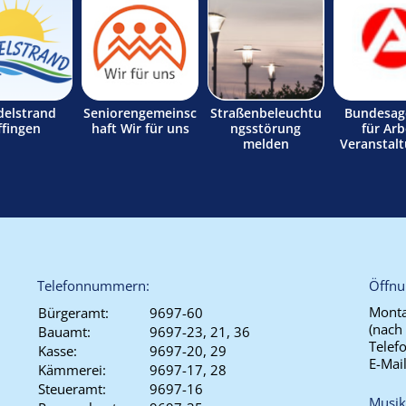
delstrand
Seniorengemeinsc
Straßenbeleuchtu
Bundesag
ffingen
haft Wir für uns
ngsstörung
für Arb
melden
Veranstal
Telefonnummern:
Öffnu
Monta
Bürgeramt:
9697-60
(nach
Bauamt:
9697-23, 21, 36
Telef
Kasse:
9697-20, 29
E-Mai
Kämmerei:
9697-17, 28
Steueramt:
9697-16
Musik