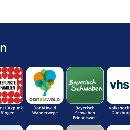
en
enstützpunk
DonAUwald
Bayerisch
Volkshoch
Offingen
Wanderwege
Schwaben
Günzburg
Erlebniswelt