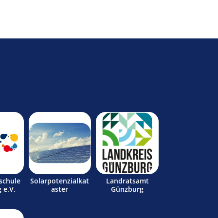
schule
Solarpotenzialkat
Landratsamt
 e.V.
aster
Günzburg