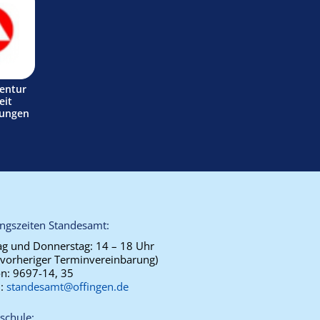
entur
eit
tungen
ngszeiten Standesamt:
g und Donnerstag:
14 – 18 Uhr
 vorheriger Terminvereinbarung)
on:
9697-14, 35
l:
standesamt@offingen.de
schule: