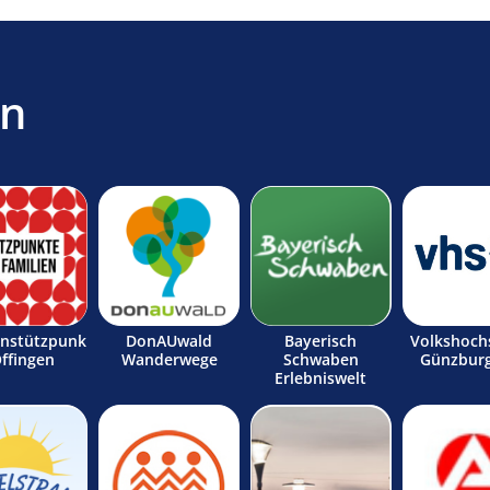
en
enstützpunk
DonAUwald
Bayerisch
Volkshoch
Offingen
Wanderwege
Schwaben
Günzburg
Erlebniswelt