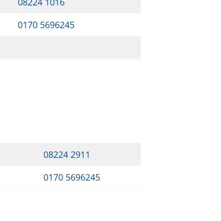
08224 1016
0170 5696245
08224 2911
0170 5696245