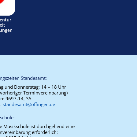
entur
eit
tungen
ngszeiten Standesamt:
g und Donnerstag:
14 – 18 Uhr
 vorheriger Terminvereinbarung)
on:
9697-14, 35
l:
standesamt@offingen.de
schule:
ie Musikschule ist durchgehend eine
nvereinbarung erforderlich: