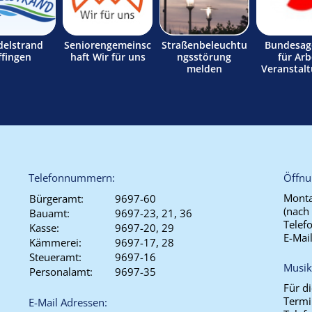
delstrand
Seniorengemeinsc
Straßenbeleuchtu
Bundesag
ffingen
haft Wir für uns
ngsstörung
für Arb
melden
Veranstal
Telefonnummern:
Öffnu
Monta
Bürgeramt:
9697-60
(nach
Bauamt:
9697-23, 21, 36
Telef
Kasse:
9697-20, 29
E-Mai
Kämmerei:
9697-17, 28
Steueramt:
9697-16
Musik
Personalamt:
9697-35
Für d
Termi
E-Mail Adressen: