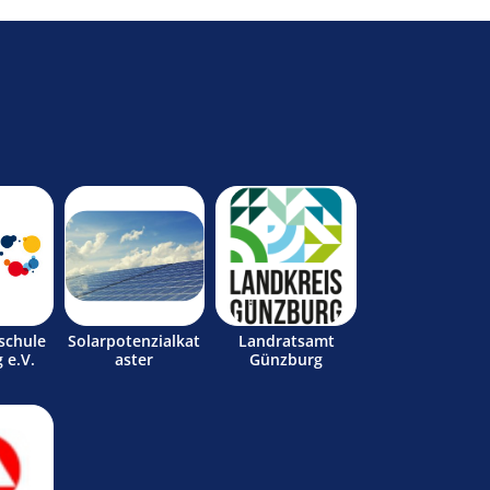
schule
Solarpotenzialkat
Landratsamt
 e.V.
aster
Günzburg