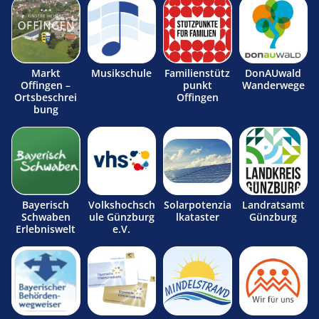
Markt
Musikschule
Familienstütz
DonAUwald
Offingen –
punkt
Wanderwege
Ortsbeschrei
Offingen
bung
Bayerisch
Volkshochsch
Solarpotenzia
Landratsamt
Schwaben
ule Günzburg
lkataster
Günzburg
Erlebniswelt
e.V.