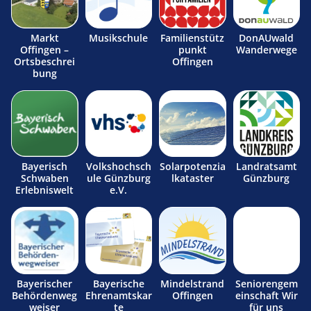
Markt
Musikschule
Familienstütz
DonAUwald
Offingen –
punkt
Wanderwege
Ortsbeschrei
Offingen
bung
Bayerisch
Volkshochsch
Solarpotenzia
Landratsamt
Schwaben
ule Günzburg
lkataster
Günzburg
Erlebniswelt
e.V.
Bayerischer
Bayerische
Mindelstrand
Seniorengem
Behördenweg
Ehrenamtskar
Offingen
einschaft Wir
weiser
te
für uns