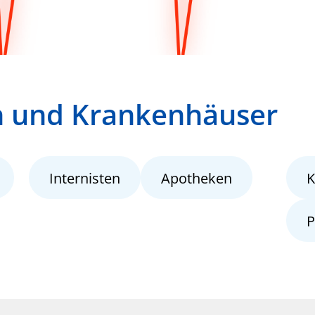
n und Krankenhäuser
Internisten
Apotheken
K
P