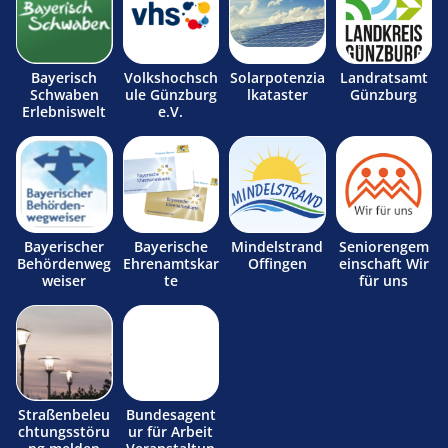
Bayerisch
Volkshochsch
Solarpotenzia
Landratsamt
Schwaben
ule Günzburg
lkataster
Günzburg
Erlebniswelt
e.V.
Bayerischer
Bayerische
Mindelstrand
Seniorengem
Behördenweg
Ehrenamtskar
Offingen
einschaft Wir
weiser
te
für uns
Straßenbeleu
Bundesagent
chtungsstöru
ur für Arbeit