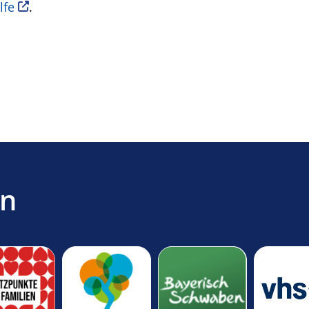
lfe
.
en