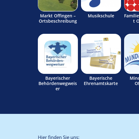
Markt Offingen –
Musikschule
Famili
Ortsbeschreibung
t 
Bayerischer
Bayerische
Min
Behördenwegweis
Ehrenamtskarte
O
er
Hier finden Sie uns: