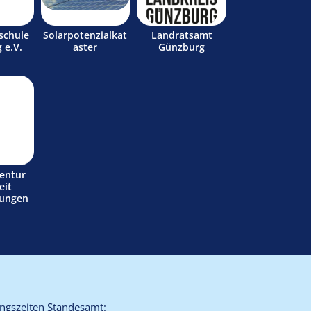
schule
Solarpotenzialkat
Landratsamt
 e.V.
aster
Günzburg
entur
eit
tungen
ngszeiten Standesamt: