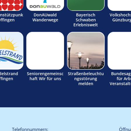
enstützpunk
DonAUwald
Bayerisch
Volkshoch
Offingen
Wanderwege
Schwaben
Günzburg
Erlebniswelt
delstrand
Seniorengemeinsc
Straßenbeleuchtu
Bundesag
ffingen
haft Wir für uns
ngsstörung
für Arb
melden
Veranstal
Telefonnummern:
Öffnu