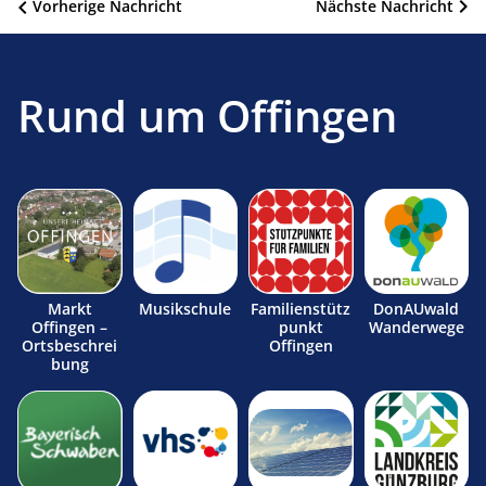
Beitragsnavigation
Vorherige Nachricht
Nächste Nachricht
Rund um Offingen
Markt
Musikschule
Familienstütz
DonAUwald
Offingen –
punkt
Wanderwege
Ortsbeschrei
Offingen
bung