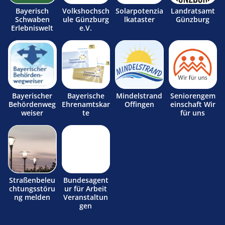
Bayerisch
Volkshochsch
Solarpotenzia
Landratsamt
Schwaben
ule Günzburg
lkataster
Günzburg
Erlebniswelt
e.V.
Bayerischer
Bayerische
Mindelstrand
Seniorengem
Behördenweg
Ehrenamtskar
Offingen
einschaft Wir
weiser
te
für uns
Straßenbeleu
Bundesagent
chtungsstöru
ur für Arbeit
ng melden
Veranstaltun
gen