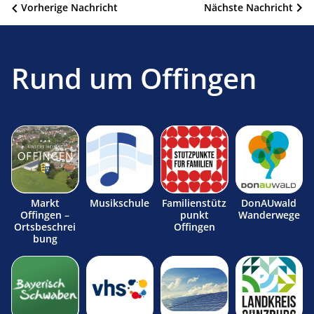
Beitragsnavigation
Vorherige Nachricht
Nächste Nachricht
Rund um Offingen
Markt
Musikschule
Familienstütz
DonAUwald
Offingen –
punkt
Wanderwege
Ortsbeschrei
Offingen
bung