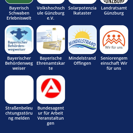
Bayerisch
Volkshochsch
Solarpotenzia
Landratsamt
Schwaben
ule Günzburg
lkataster
Günzburg
Erlebniswelt
e.V.
Bayerischer
Bayerische
Mindelstrand
Seniorengem
Behördenweg
Ehrenamtskar
Offingen
einschaft Wir
weiser
te
für uns
Straßenbeleu
Bundesagent
chtungsstöru
ur für Arbeit
ng melden
Veranstaltun
gen