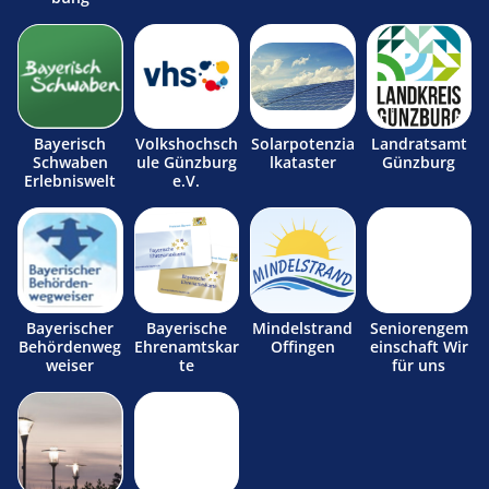
Bayerisch
Volkshochsch
Solarpotenzia
Landratsamt
Schwaben
ule Günzburg
lkataster
Günzburg
Erlebniswelt
e.V.
Bayerischer
Bayerische
Mindelstrand
Seniorengem
Behördenweg
Ehrenamtskar
Offingen
einschaft Wir
weiser
te
für uns