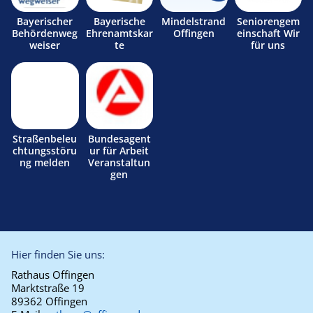
Bayerischer
Bayerische
Mindelstrand
Seniorengem
Behördenweg
Ehrenamtskar
Offingen
einschaft Wir
weiser
te
für uns
Straßenbeleu
Bundesagent
chtungsstöru
ur für Arbeit
ng melden
Veranstaltun
gen
Hier finden Sie uns:
Rathaus Offingen
Marktstraße 19
89362 Offingen