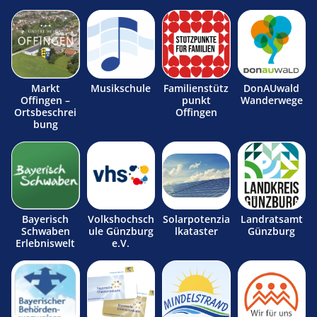
Markt
Musikschule
Familienstütz
DonAUwald
Offingen –
punkt
Wanderwege
Ortsbeschrei
Offingen
bung
Bayerisch
Volkshochsch
Solarpotenzia
Landratsamt
Schwaben
ule Günzburg
lkataster
Günzburg
Erlebniswelt
e.V.