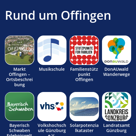
Rund um Offingen
Markt
Musikschule
Familienstütz
DonAUwald
Offingen –
punkt
Wanderwege
Ortsbeschrei
Offingen
bung
Bayerisch
Volkshochsch
Solarpotenzia
Landratsamt
Schwaben
ule Günzburg
lkataster
Günzburg
Erlebniswelt
e.V.