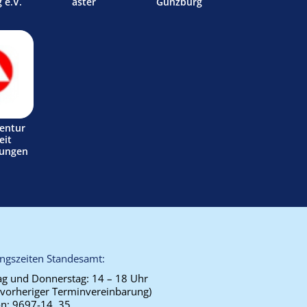
 e.V.
aster
Günzburg
entur
eit
tungen
ngszeiten Standesamt:
g und Donnerstag:
14 – 18 Uhr
 vorheriger Terminvereinbarung)
on:
9697-14, 35