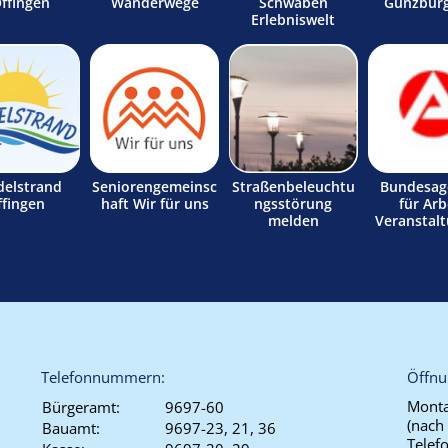
Offingen
Wanderwege
Schwaben
Günzburg
Erlebniswelt
delstrand
Seniorengemeinsc
Straßenbeleuchtu
Bundesag
ffingen
haft Wir für uns
ngsstörung
für Arb
melden
Veranstal
Telefonnummern:
Öffnu
Monta
Bürgeramt:
9697-60
(nach
Bauamt:
9697-23, 21, 36
Telef