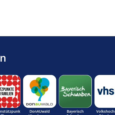
en
enstützpunk
DonAUwald
Bayerisch
Volkshoch