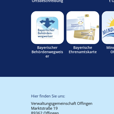
Ortsbeschreibung
t 
Bayerischer
Bayerische
Min
Behördenwegweis
Ehrenamtskarte
O
er
Hier finden Sie uns:
Verwaltungsgemeinschaft Offingen
Marktstraße 19
89362 Offingen