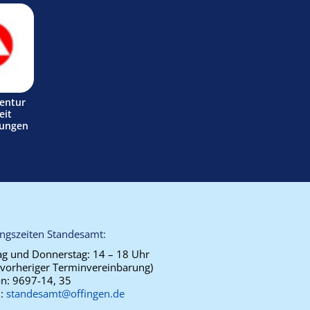
entur
eit
tungen
ngszeiten Standesamt:
g und Donnerstag:
14 – 18 Uhr
 vorheriger Terminvereinbarung)
on:
9697-14, 35
l:
standesamt@offingen.de