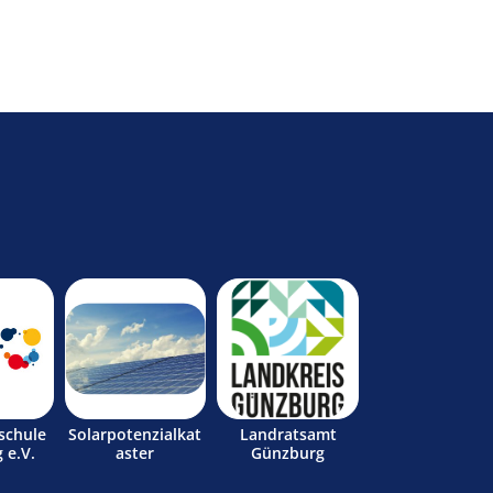
schule
Solarpotenzialkat
Landratsamt
 e.V.
aster
Günzburg