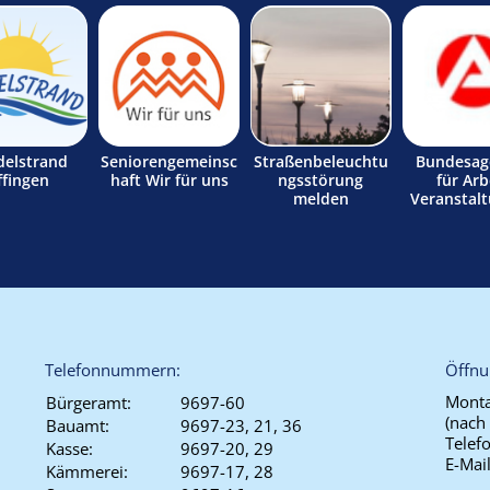
delstrand
Seniorengemeinsc
Straßenbeleuchtu
Bundesag
ffingen
haft Wir für uns
ngsstörung
für Arb
melden
Veranstal
Telefonnummern:
Öffnu
Monta
Bürgeramt:
9697-60
(nach
Bauamt:
9697-23, 21, 36
Telef
Kasse:
9697-20, 29
E-Mai
Kämmerei:
9697-17, 28