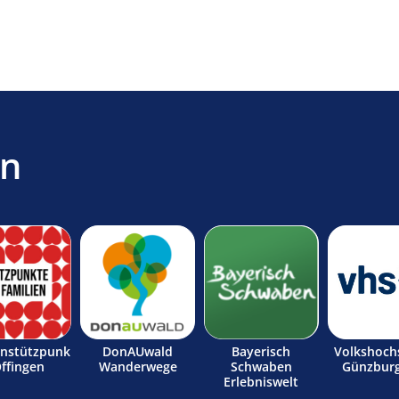
en
enstützpunk
DonAUwald
Bayerisch
Volkshoch
Offingen
Wanderwege
Schwaben
Günzburg
Erlebniswelt