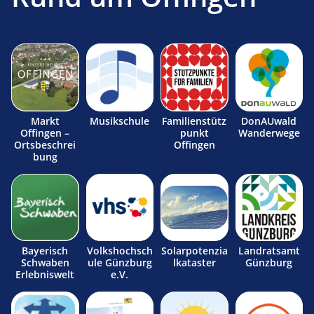
Markt
Musikschule
Familienstütz
DonAUwald
Offingen –
punkt
Wanderwege
Ortsbeschrei
Offingen
bung
Bayerisch
Volkshochsch
Solarpotenzia
Landratsamt
Schwaben
ule Günzburg
lkataster
Günzburg
Erlebniswelt
e.V.