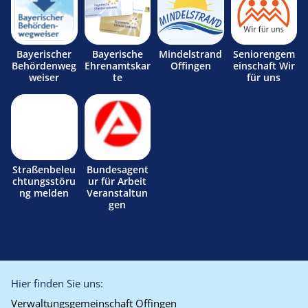
Bayerischer
Bayerische
Mindelstrand
Seniorengem
Behördenweg
Ehrenamtskar
Offingen
einschaft Wir
weiser
te
für uns
Straßenbeleu
Bundesagent
chtungsstöru
ur für Arbeit
ng melden
Veranstaltun
gen
Hier finden Sie uns:
Verwaltungsgemeinschaft Offingen