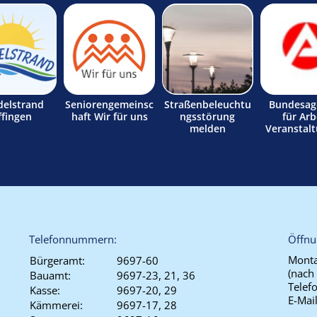
delstrand
Seniorengemeinsc
Straßenbeleuchtu
Bundesag
ffingen
haft Wir für uns
ngsstörung
für Arb
melden
Veranstal
Telefonnummern:
Öffnu
Monta
Bürgeramt:
9697-60
(nach
Bauamt:
9697-23, 21, 36
Telef
Kasse:
9697-20, 29
E-Mai
Kämmerei:
9697-17, 28