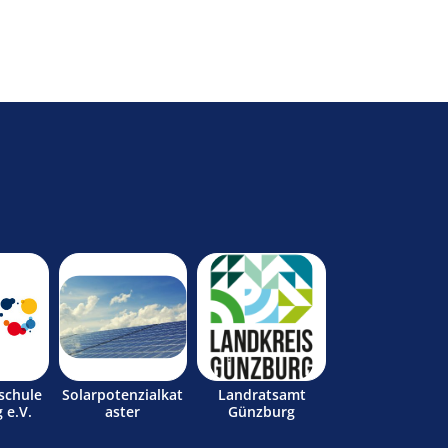
schule
Solarpotenzialkat
Landratsamt
 e.V.
aster
Günzburg