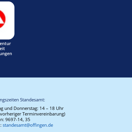
entur
eit
tungen
ngszeiten Standesamt:
g und Donnerstag:
14 – 18 Uhr
 vorheriger Terminvereinbarung)
on:
9697-14, 35
l:
standesamt@offingen.de