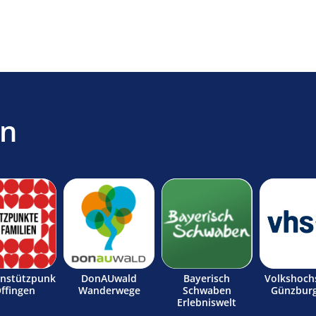
en
enstützpunk
DonAUwald
Bayerisch
Volkshoch
Offingen
Wanderwege
Schwaben
Günzburg
Erlebniswelt