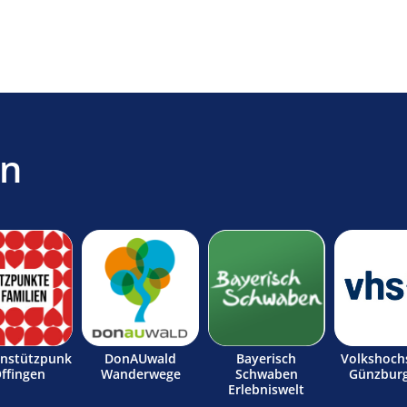
en
enstützpunk
DonAUwald
Bayerisch
Volkshoch
Offingen
Wanderwege
Schwaben
Günzburg
Erlebniswelt