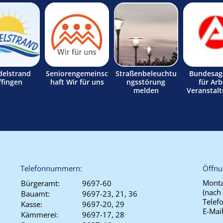
delstrand
Seniorengemeinsc
Straßenbeleuchtu
Bundesag
ffingen
haft Wir für uns
ngsstörung
für Arb
melden
Veranstal
Telefonnummern:
Öffnu
Monta
Bürgeramt:
9697-60
(nach
Bauamt:
9697-23, 21, 36
Telef
Kasse:
9697-20, 29
E-Mai
Kämmerei:
9697-17, 28