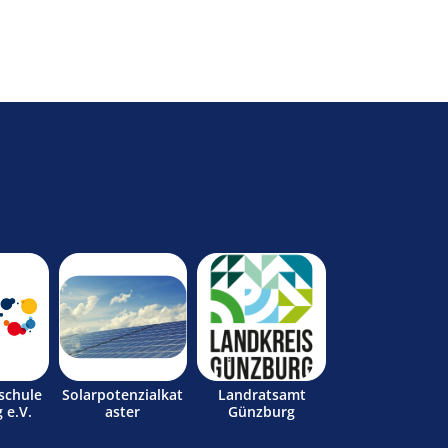
schule
Solarpotenzialkat
Landratsamt
 e.V.
aster
Günzburg