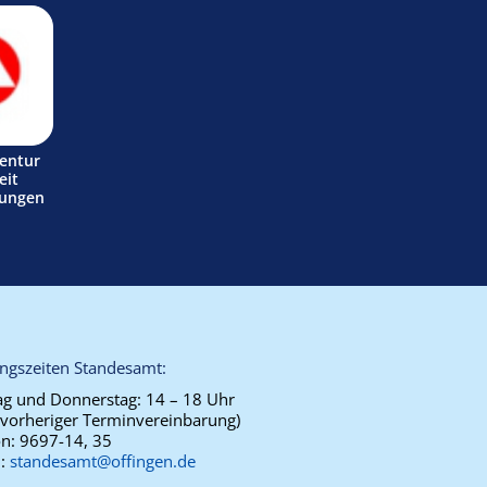
entur
eit
tungen
ngszeiten Standesamt:
g und Donnerstag:
14 – 18 Uhr
 vorheriger Terminvereinbarung)
on:
9697-14, 35
l:
standesamt@offingen.de