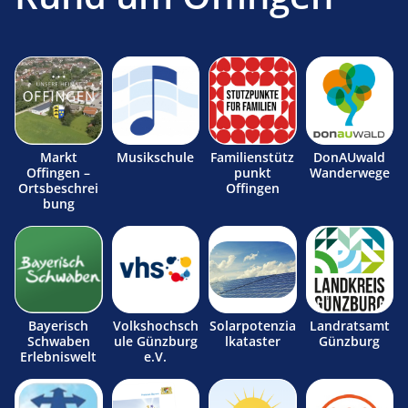
Markt
Musikschule
Familienstütz
DonAUwald
Offingen –
punkt
Wanderwege
Ortsbeschrei
Offingen
bung
Bayerisch
Volkshochsch
Solarpotenzia
Landratsamt
Schwaben
ule Günzburg
lkataster
Günzburg
Erlebniswelt
e.V.