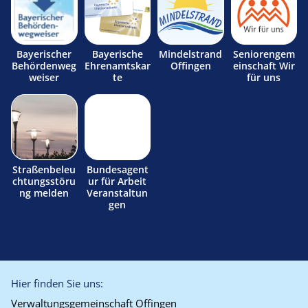
Bayerischer
Bayerische
Mindelstrand
Seniorengem
Behördenweg
Ehrenamtskar
Offingen
einschaft Wir
weiser
te
für uns
Straßenbeleu
Bundesagent
chtungsstöru
ur für Arbeit
ng melden
Veranstaltun
gen
Hier finden Sie uns:
Verwaltungsgemeinschaft Offingen