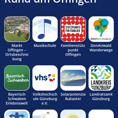
Markt
Musikschule
Familienstütz
DonAUwald
Offingen –
punkt
Wanderwege
Ortsbeschrei
Offingen
bung
Bayerisch
Volkshochsch
Solarpotenzia
Landratsamt
Schwaben
ule Günzburg
lkataster
Günzburg
Erlebniswelt
e.V.