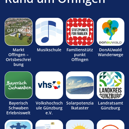
Markt
Musikschule
Familienstütz
DonAUwald
Offingen –
punkt
Wanderwege
Ortsbeschrei
Offingen
bung
Bayerisch
Volkshochsch
Solarpotenzia
Landratsamt
Schwaben
ule Günzburg
lkataster
Günzburg
Erlebniswelt
e.V.