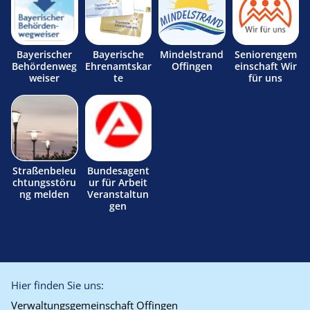
Bayerischer
Bayerische
Mindelstrand
Seniorengem
Behördenweg
Ehrenamtskar
Offingen
einschaft Wir
weiser
te
für uns
Straßenbeleu
Bundesagent
chtungsstöru
ur für Arbeit
ng melden
Veranstaltun
gen
Hier finden Sie uns:
Verwaltungsgemeinschaft Offingen