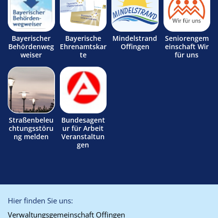
Bayerischer
Bayerische
Mindelstrand
Seniorengem
Behördenweg
Ehrenamtskar
Offingen
einschaft Wir
weiser
te
für uns
Straßenbeleu
Bundesagent
chtungsstöru
ur für Arbeit
ng melden
Veranstaltun
gen
Hier finden Sie uns:
Verwaltungsgemeinschaft Offingen