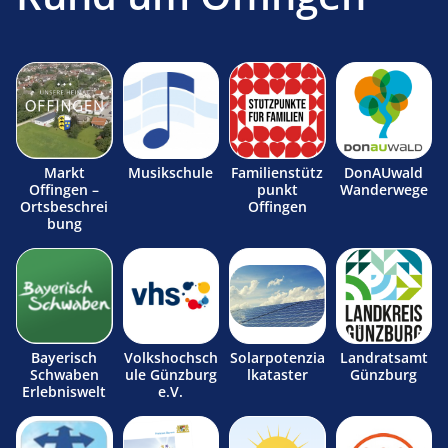
Markt
Musikschule
Familienstütz
DonAUwald
Offingen –
punkt
Wanderwege
Ortsbeschrei
Offingen
bung
Bayerisch
Volkshochsch
Solarpotenzia
Landratsamt
Schwaben
ule Günzburg
lkataster
Günzburg
Erlebniswelt
e.V.