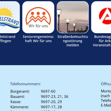
delstrand
Seniorengemeinsc
Straßenbeleuchtu
Bundesag
ffingen
haft Wir für uns
ngsstörung
für Arb
melden
Veranstal
Telefonnummern:
Öffnu
Monta
Bürgeramt:
9697-60
(nach
Bauamt:
9697-23, 21, 36
Telef
Kasse:
9697-20, 29
E-Mai
Kämmerei:
9697-17, 28