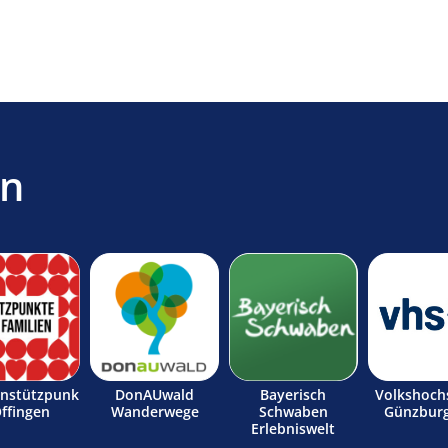
en
enstützpunk
DonAUwald
Bayerisch
Volkshoch
Offingen
Wanderwege
Schwaben
Günzburg
Erlebniswelt