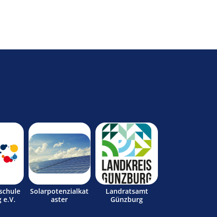
schule
Solarpotenzialkat
Landratsamt
 e.V.
aster
Günzburg