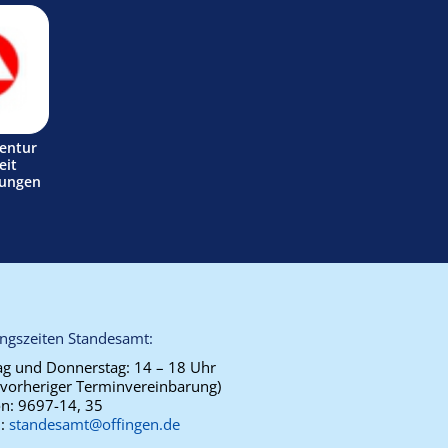
entur
eit
tungen
ngszeiten Standesamt:
g und Donnerstag:
14 – 18 Uhr
 vorheriger Terminvereinbarung)
on:
9697-14, 35
l:
standesamt@offingen.de