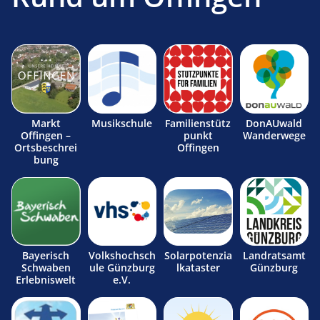
Markt
Musikschule
Familienstütz
DonAUwald
Offingen –
punkt
Wanderwege
Ortsbeschrei
Offingen
bung
Bayerisch
Volkshochsch
Solarpotenzia
Landratsamt
Schwaben
ule Günzburg
lkataster
Günzburg
Erlebniswelt
e.V.