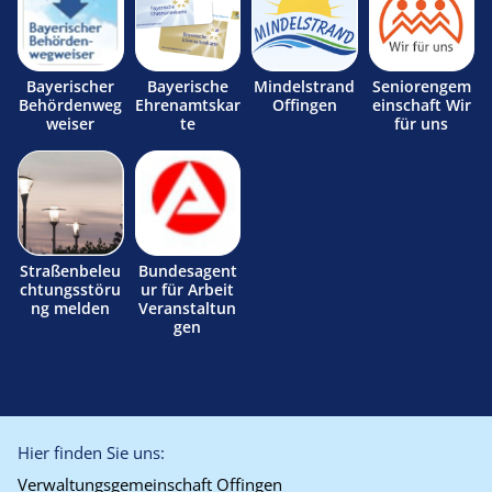
Bayerischer
Bayerische
Mindelstrand
Seniorengem
Behördenweg
Ehrenamtskar
Offingen
einschaft Wir
weiser
te
für uns
Straßenbeleu
Bundesagent
chtungsstöru
ur für Arbeit
ng melden
Veranstaltun
gen
Hier finden Sie uns:
Verwaltungsgemeinschaft Offingen