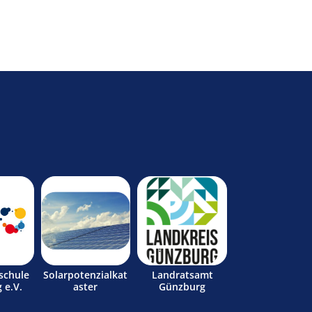
schule
Solarpotenzialkat
Landratsamt
 e.V.
aster
Günzburg