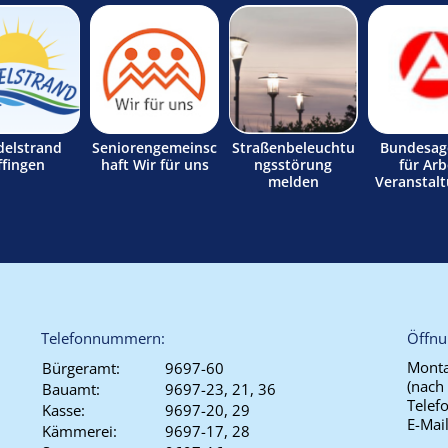
delstrand
Seniorengemeinsc
Straßenbeleuchtu
Bundesag
ffingen
haft Wir für uns
ngsstörung
für Arb
melden
Veranstal
Telefonnummern:
Öffnu
Monta
Bürgeramt:
9697-60
(nach
Bauamt:
9697-23, 21, 36
Telef
Kasse:
9697-20, 29
E-Mai
Kämmerei:
9697-17, 28