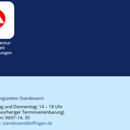
entur
eit
tungen
ngszeiten Standesamt:
g und Donnerstag:
14 – 18 Uhr
 vorheriger Terminvereinbarung)
on:
9697-14, 35
l:
standesamt@offingen.de