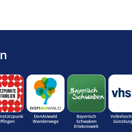
en
enstützpunk
DonAUwald
Bayerisch
Volkshoch
Offingen
Wanderwege
Schwaben
Günzburg
Erlebniswelt