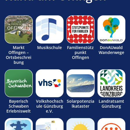
Markt
Musikschule
Familienstütz
DonAUwald
Offingen –
punkt
Wanderwege
Ortsbeschrei
Offingen
bung
Bayerisch
Volkshochsch
Solarpotenzia
Landratsamt
Schwaben
ule Günzburg
lkataster
Günzburg
Erlebniswelt
e.V.