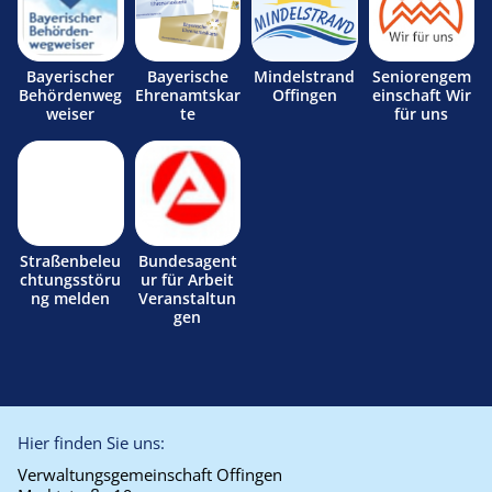
Bayerischer
Bayerische
Mindelstrand
Seniorengem
Behördenweg
Ehrenamtskar
Offingen
einschaft Wir
weiser
te
für uns
Straßenbeleu
Bundesagent
chtungsstöru
ur für Arbeit
ng melden
Veranstaltun
gen
Hier finden Sie uns:
Verwaltungsgemeinschaft Offingen