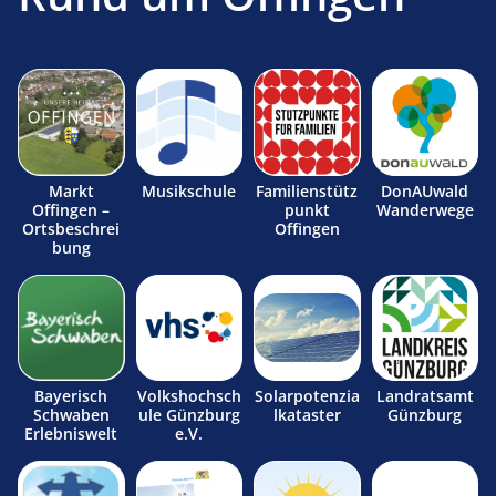
Markt
Musikschule
Familienstütz
DonAUwald
Offingen –
punkt
Wanderwege
Ortsbeschrei
Offingen
bung
Bayerisch
Volkshochsch
Solarpotenzia
Landratsamt
Schwaben
ule Günzburg
lkataster
Günzburg
Erlebniswelt
e.V.