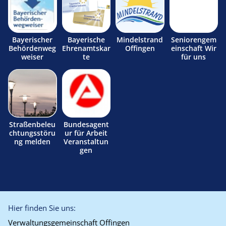
Bayerischer
Bayerische
Mindelstrand
Seniorengem
Behördenweg
Ehrenamtskar
Offingen
einschaft Wir
weiser
te
für uns
Straßenbeleu
Bundesagent
chtungsstöru
ur für Arbeit
ng melden
Veranstaltun
gen
Hier finden Sie uns:
Verwaltungsgemeinschaft Offingen