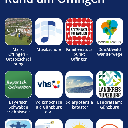
Markt
Musikschule
Familienstütz
DonAUwald
Offingen –
punkt
Wanderwege
Ortsbeschrei
Offingen
bung
Bayerisch
Volkshochsch
Solarpotenzia
Landratsamt
Schwaben
ule Günzburg
lkataster
Günzburg
Erlebniswelt
e.V.