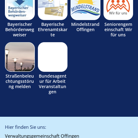
Bayerischer
Bayerische
Mindelstrand
Seniorengem
Behördenweg
Ehrenamtskar
Offingen
einschaft Wir
weiser
te
für uns
Straßenbeleu
Bundesagent
chtungsstöru
ur für Arbeit
ng melden
Veranstaltun
gen
Hier finden Sie uns:
Verwaltungsgemeinschaft Offingen