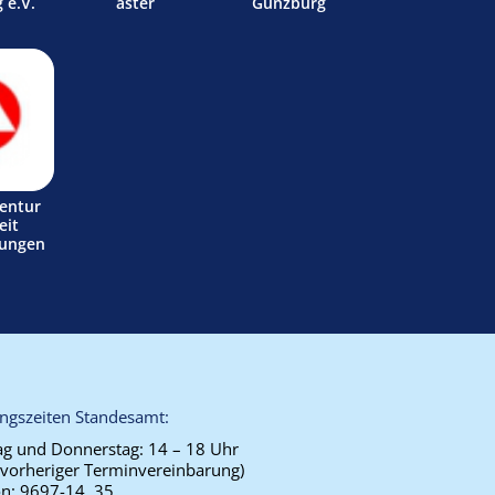
 e.V.
aster
Günzburg
entur
eit
tungen
ngszeiten Standesamt:
g und Donnerstag:
14 – 18 Uhr
 vorheriger Terminvereinbarung)
on:
9697-14, 35