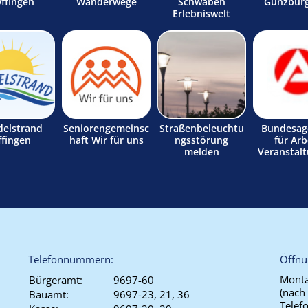
Offingen
Wanderwege
Schwaben
Günzburg
Erlebniswelt
delstrand
Seniorengemeinsc
Straßenbeleuchtu
Bundesag
ffingen
haft Wir für uns
ngsstörung
für Arb
melden
Veranstal
Telefonnummern:
Öffnu
Monta
Bürgeramt:
9697-60
(nach
Bauamt:
9697-23, 21, 36
Telef