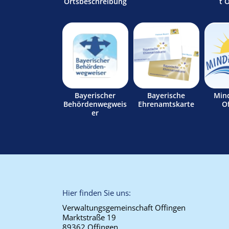
Ortsbeschreibung
t 
Bayerischer
Bayerische
Min
Behördenwegweis
Ehrenamtskarte
O
er
Hier finden Sie uns:
Verwaltungsgemeinschaft Offingen
Marktstraße 19
89362 Offingen