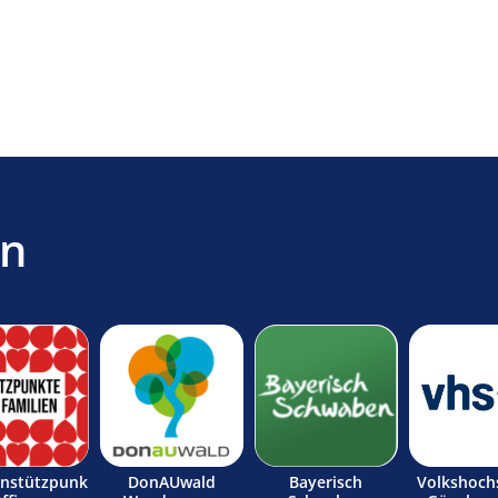
en
enstützpunk
DonAUwald
Bayerisch
Volkshoch