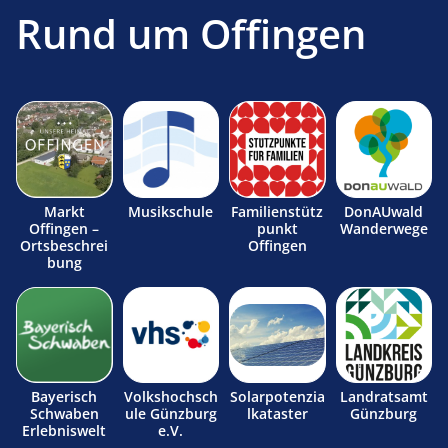
Rund um Offingen
Markt
Musikschule
Familienstütz
DonAUwald
Offingen –
punkt
Wanderwege
Ortsbeschrei
Offingen
bung
Bayerisch
Volkshochsch
Solarpotenzia
Landratsamt
Schwaben
ule Günzburg
lkataster
Günzburg
Erlebniswelt
e.V.