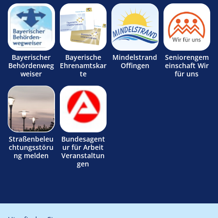
Bayerischer
Bayerische
Mindelstrand
Seniorengem
Behördenweg
Ehrenamtskar
Offingen
einschaft Wir
weiser
te
für uns
Straßenbeleu
Bundesagent
chtungsstöru
ur für Arbeit
ng melden
Veranstaltun
gen