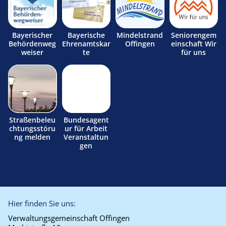
Bayerischer
Bayerische
Mindelstrand
Seniorengem
Behördenweg
Ehrenamtskar
Offingen
einschaft Wir
weiser
te
für uns
Straßenbeleu
Bundesagent
chtungsstöru
ur für Arbeit
ng melden
Veranstaltun
gen
Hier finden Sie uns:
Verwaltungsgemeinschaft Offingen