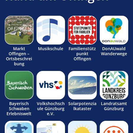
Markt
Musikschule
Familienstütz
DonAUwald
Offingen –
punkt
Wanderwege
Ortsbeschrei
Offingen
bung
Bayerisch
Volkshochsch
Solarpotenzia
Landratsamt
Schwaben
ule Günzburg
lkataster
Günzburg
Erlebniswelt
e.V.