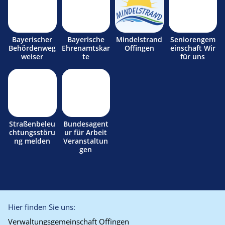
Bayerischer
Bayerische
Mindelstrand
Seniorengem
Behördenweg
Ehrenamtskar
Offingen
einschaft Wir
weiser
te
für uns
Straßenbeleu
Bundesagent
chtungsstöru
ur für Arbeit
ng melden
Veranstaltun
gen
Hier finden Sie uns:
Verwaltungsgemeinschaft Offingen