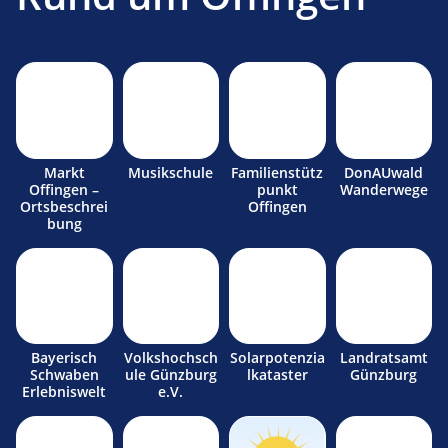
Markt
Musikschule
Familienstütz
DonAUwald
Offingen –
punkt
Wanderwege
Ortsbeschrei
Offingen
bung
Bayerisch
Volkshochsch
Solarpotenzia
Landratsamt
Schwaben
ule Günzburg
lkataster
Günzburg
Erlebniswelt
e.V.