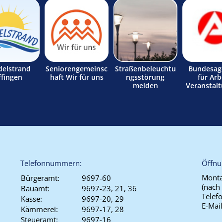
delstrand
Seniorengemeinsc
Straßenbeleuchtu
Bundesag
ffingen
haft Wir für uns
ngsstörung
für Arb
melden
Veranstal
Telefonnummern:
Öffnu
Monta
Bürgeramt:
9697-60
(nach
Bauamt:
9697-23, 21, 36
Telef
Kasse:
9697-20, 29
E-Mai
Kämmerei:
9697-17, 28
Steueramt:
9697-16