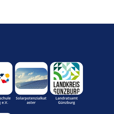
schule
Solarpotenzialkat
Landratsamt
 e.V.
aster
Günzburg