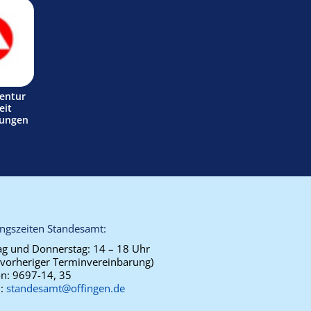
entur
eit
tungen
ngszeiten Standesamt:
g und Donnerstag:
14 – 18 Uhr
 vorheriger Terminvereinbarung)
on:
9697-14, 35
l:
standesamt@offingen.de