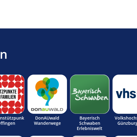
en
enstützpunk
DonAUwald
Bayerisch
Volkshoch
Offingen
Wanderwege
Schwaben
Günzburg
Erlebniswelt