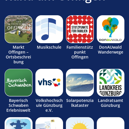
Markt
Musikschule
Familienstütz
DonAUwald
Offingen –
punkt
Wanderwege
Ortsbeschrei
Offingen
bung
Bayerisch
Volkshochsch
Solarpotenzia
Landratsamt
Schwaben
ule Günzburg
lkataster
Günzburg
Erlebniswelt
e.V.