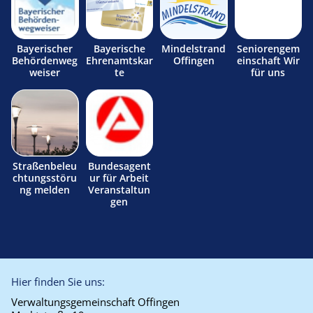
Bayerischer
Bayerische
Mindelstrand
Seniorengem
Behördenweg
Ehrenamtskar
Offingen
einschaft Wir
weiser
te
für uns
Straßenbeleu
Bundesagent
chtungsstöru
ur für Arbeit
ng melden
Veranstaltun
gen
Hier finden Sie uns:
Verwaltungsgemeinschaft Offingen