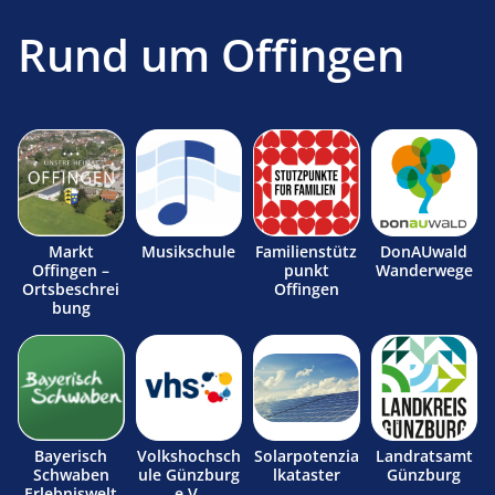
Rund um Offingen
Markt
Musikschule
Familienstütz
DonAUwald
Offingen –
punkt
Wanderwege
Ortsbeschrei
Offingen
bung
Bayerisch
Volkshochsch
Solarpotenzia
Landratsamt
Schwaben
ule Günzburg
lkataster
Günzburg
Erlebniswelt
e.V.