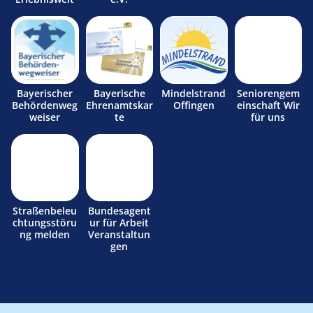
Bayerischer
Bayerische
Mindelstrand
Seniorengem
Behördenweg
Ehrenamtskar
Offingen
einschaft Wir
weiser
te
für uns
Straßenbeleu
Bundesagent
chtungsstöru
ur für Arbeit
ng melden
Veranstaltun
gen