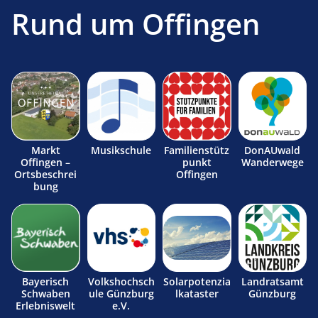
Rund um Offingen
Markt
Musikschule
Familienstütz
DonAUwald
Offingen –
punkt
Wanderwege
Ortsbeschrei
Offingen
bung
Bayerisch
Volkshochsch
Solarpotenzia
Landratsamt
Schwaben
ule Günzburg
lkataster
Günzburg
Erlebniswelt
e.V.