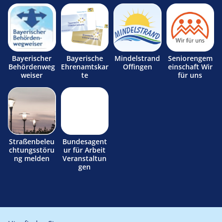
Bayerischer
Bayerische
Mindelstrand
Seniorengem
Behördenweg
Ehrenamtskar
Offingen
einschaft Wir
weiser
te
für uns
Straßenbeleu
Bundesagent
chtungsstöru
ur für Arbeit
ng melden
Veranstaltun
gen