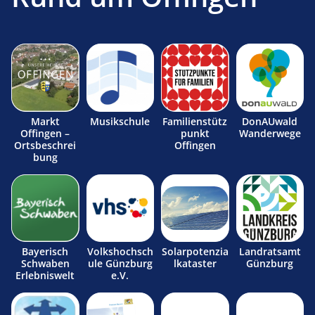
Markt
Musikschule
Familienstütz
DonAUwald
Offingen –
punkt
Wanderwege
Ortsbeschrei
Offingen
bung
Bayerisch
Volkshochsch
Solarpotenzia
Landratsamt
Schwaben
ule Günzburg
lkataster
Günzburg
Erlebniswelt
e.V.