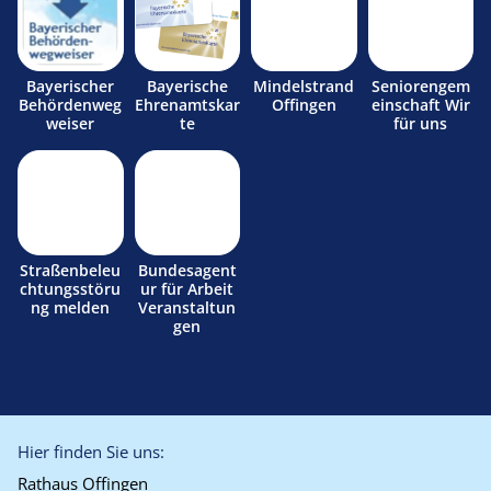
Bayerischer
Bayerische
Mindelstrand
Seniorengem
Behördenweg
Ehrenamtskar
Offingen
einschaft Wir
weiser
te
für uns
Straßenbeleu
Bundesagent
chtungsstöru
ur für Arbeit
ng melden
Veranstaltun
gen
Hier finden Sie uns:
Rathaus Offingen