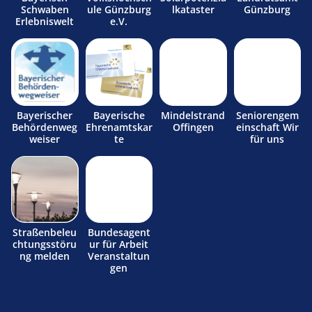
Schwaben
ule Günzburg
lkataster
Günzburg
Erlebniswelt
e.V.
Bayerischer
Bayerische
Mindelstrand
Seniorengem
Behördenweg
Ehrenamtskar
Offingen
einschaft Wir
weiser
te
für uns
Straßenbeleu
Bundesagent
chtungsstöru
ur für Arbeit
ng melden
Veranstaltun
gen