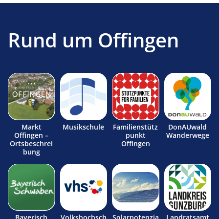
Rund um Offingen
Markt
Musikschule
Familienstütz
DonAUwald
Offingen –
punkt
Wanderwege
Ortsbeschrei
Offingen
bung
Bayerisch
Volkshochsch
Solarpotenzia
Landratsamt