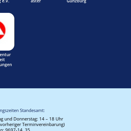
 e.V.
aster
Günzburg
entur
eit
tungen
ngszeiten Standesamt:
g und Donnerstag:
14 – 18 Uhr
 vorheriger Terminvereinbarung)
on:
9697-14, 35