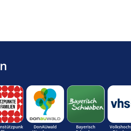
en
enstützpunk
DonAUwald
Bayerisch
Volkshoch