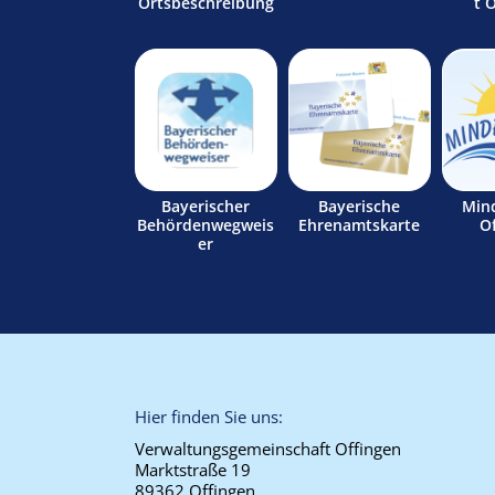
Ortsbeschreibung
t 
Bayerischer
Bayerische
Min
Behördenwegweis
Ehrenamtskarte
O
er
Hier finden Sie uns:
Verwaltungsgemeinschaft Offingen
Marktstraße 19
89362 Offingen