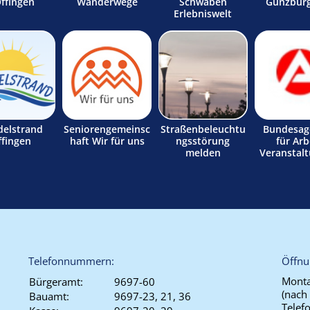
Offingen
Wanderwege
Schwaben
Günzburg
Erlebniswelt
delstrand
Seniorengemeinsc
Straßenbeleuchtu
Bundesag
ffingen
haft Wir für uns
ngsstörung
für Arb
melden
Veranstal
Telefonnummern:
Öffnu
Monta
Bürgeramt:
9697-60
(nach
Bauamt:
9697-23, 21, 36
Telef