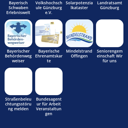
Bayerisch
Volkshochsch
Solarpotenzia
Landratsamt
Schwaben
ule Günzburg
lkataster
Günzburg
Erlebniswelt
e.V.
Bayerischer
Bayerische
Mindelstrand
Seniorengem
Behördenweg
Ehrenamtskar
Offingen
einschaft Wir
weiser
te
für uns
Straßenbeleu
Bundesagent
chtungsstöru
ur für Arbeit
ng melden
Veranstaltun
gen