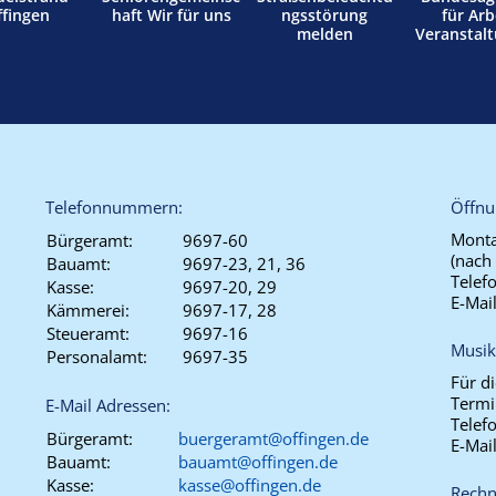
ffingen
haft Wir für uns
ngsstörung
für Arb
melden
Veranstal
Telefonnummern:
Öffnu
Monta
Bürgeramt:
9697-60
(nach
Bauamt:
9697-23, 21, 36
Telef
Kasse:
9697-20, 29
E-Mai
Kämmerei:
9697-17, 28
Steueramt:
9697-16
Musik
Personalamt:
9697-35
Für d
Termi
E-Mail Adressen:
Telef
Bürgeramt:
buergeramt@offingen.de
E-Mai
Bauamt:
bauamt@offingen.de
Kasse:
kasse@offingen.de
Rechn