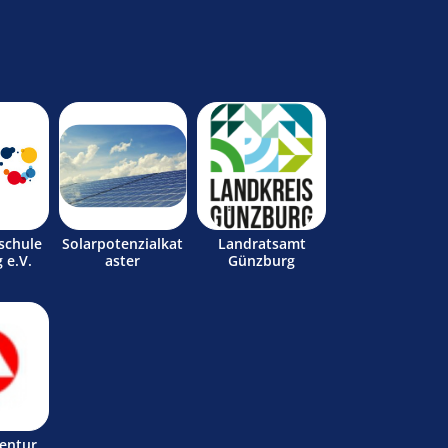
schule
Solarpotenzialkat
Landratsamt
 e.V.
aster
Günzburg
entur