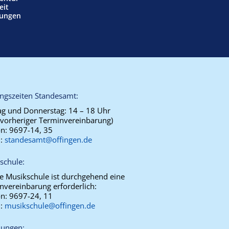
eit
tungen
ngszeiten Standesamt:
g und Donnerstag:
14 – 18 Uhr
 vorheriger Terminvereinbarung)
on:
9697-14, 35
l:
standesamt@offingen.de
schule:
ie Musikschule ist durchgehend eine
nvereinbarung erforderlich:
on:
9697-24, 11
l:
musikschule@offingen.de
ungen: