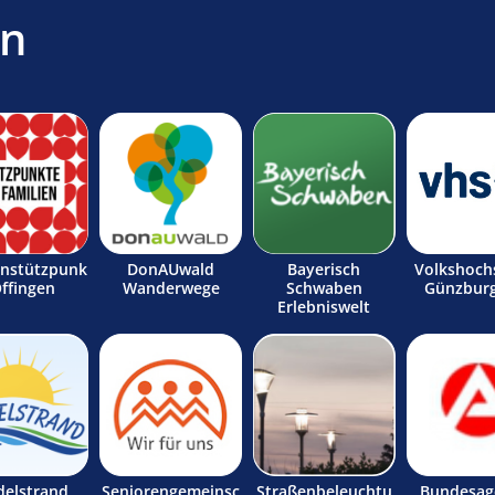
en
enstützpunk
DonAUwald
Bayerisch
Volkshoch
Offingen
Wanderwege
Schwaben
Günzburg
Erlebniswelt
delstrand
Seniorengemeinsc
Straßenbeleuchtu
Bundesag