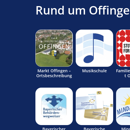
Rund um Offing
Markt Offingen –
Musikschule
Famili
Ortsbeschreibung
t 
Bayerischer
Bayerische
Min