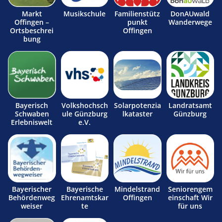
Markt
Musikschule
Familienstütz
DonAUwald
Offingen –
punkt
Wanderwege
Ortsbeschrei
Offingen
bung
Bayerisch
Volkshochsch
Solarpotenzia
Landratsamt
Schwaben
ule Günzburg
lkataster
Günzburg
Erlebniswelt
e.V.
Bayerischer
Bayerische
Mindelstrand
Seniorengem
Behördenweg
Ehrenamtskar
Offingen
einschaft Wir
weiser
te
für uns