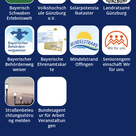
Bayerisch
Volkshochsch
Solarpotenzia
Landratsamt
Schwaben
ule Günzburg
lkataster
Günzburg
Erlebniswelt
e.V.
Bayerischer
Bayerische
Mindelstrand
Seniorengem
Behördenweg
Ehrenamtskar
Offingen
einschaft Wir
weiser
te
für uns
Straßenbeleu
Bundesagent
chtungsstöru
ur für Arbeit
ng melden
Veranstaltun
gen