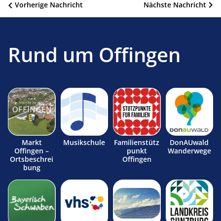
Beitragsnavigation
Vorherige Nachricht
Nächste Nachricht
Rund um Offingen
Markt
Musikschule
Familienstütz
DonAUwald
Offingen –
punkt
Wanderwege
Ortsbeschrei
Offingen
bung