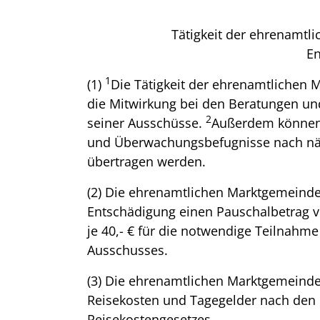
Tätigkeit der ehrenamtl
E
1
(1)
Die Tätigkeit der ehrenamtlichen M
die Mitwirkung bei den Beratungen u
2
seiner Ausschüsse.
Außerdem können 
und Überwachungsbefugnisse nach näh
übertragen werden.
(2) Die ehrenamtlichen Marktgemeindera
Entschädigung einen Pauschalbetrag vo
je 40,- € für die notwendige Teilnahm
Ausschusses.
(3) Die ehrenamtlichen Marktgemeinder
Reisekosten und Tagegelder nach de
Reisekostengesetzes.